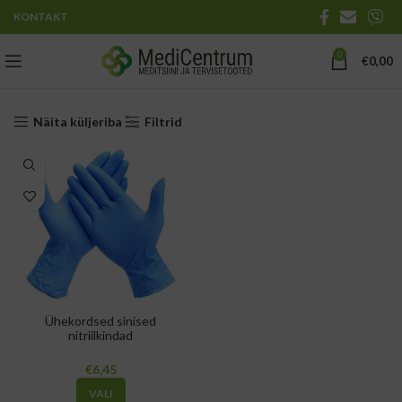
KONTAKT
0
€
0,00
Näita küljeriba
Filtrid
Ühekordsed sinised
nitriilkindad
€
VALI