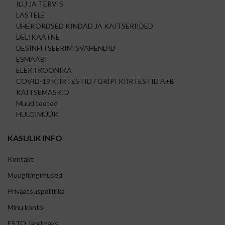
ILU JA TERVIS
LASTELE
ÜHEKORDSED KINDAD JA KAITSERIIDED
DELIKAATNE
DESINFITSEERIMISVAHENDID
ESMAABI
ELEKTROONIKA
COVID-19 KIIRTESTID / GRIPI KIIRTESTID A+B
KAITSEMASKID
Muud tooted
HULGIMÜÜK
KASULIK INFO
Kontakt
Müügitingimused
Privaatsuspoliitika
Minu konto
ESTO Järelmaks