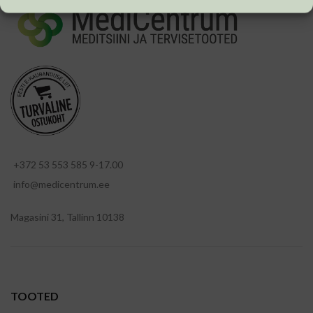
+372 53 553 585 9-17.00
info@medicentrum.ee
Magasini 31, Tallinn 10138
TOOTED