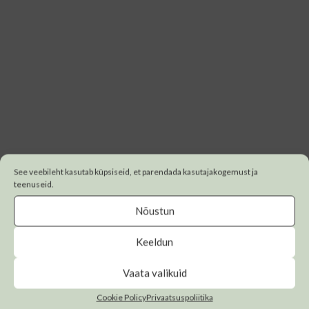
See veebileht kasutab küpsiseid, et parendada kasutajakogemust ja
teenuseid.
Nõustun
Keeldun
Vaata valikuid
Cookie Policy
Privaatsuspoliitika